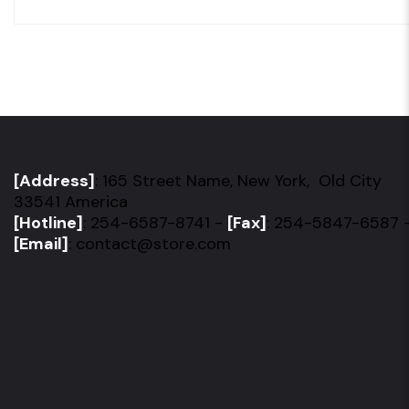
[Address]
: 165 Street Name, New York, Old City
33541 America
[Hotline]
: 254-6587-8741 -
[Fax]
: 254-5847-6587 
[Email]
: contact@store.com